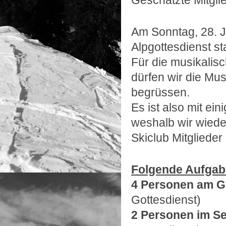
Am Sonntag, 28. Ju
Alpgottesdienst sta
Für die musikalis
dürfen wir die Mu
begrüssen.
Es ist also mit e
we
shalb wir wiede
Skiclub Mitgliede
Folgende Aufgabe
4 Personen am Gr
Gottesdienst)
2 Personen im Se