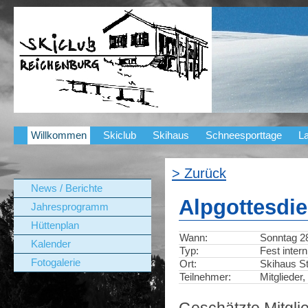
Willkommen
Skiclub
Skihaus
Schneesporttage
La
> Zurück
News / Berichte
Alpgottesdi
Jahresprogramm
Hüttenplan
Wann:
Sonntag 28
Kalender
Typ:
Fest intern
Fotogalerie
Ort:
Skihaus St
Teilnehmer:
Mitglieder,
Geschätzte Mitgli