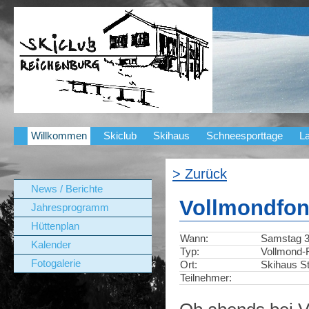
Willkommen
Skiclub
Skihaus
Schneesporttage
La
> Zurück
News / Berichte
Vollmondfo
Jahresprogramm
Hüttenplan
Wann:
Samstag 31
Kalender
Typ:
Vollmond-
Fotogalerie
Ort:
Skihaus St
Teilnehmer: