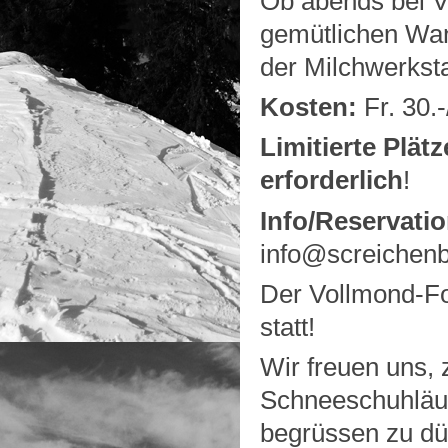
Ob abends bei Vo
gemütlichen Wan
der Milchwerksta
Kosten:
Fr. 30.
Limitierte Plätz
erforderlich
!
Info/Reservati
info@screichen
Der Vollmond-Fo
statt!
Wir freuen uns, 
Schneeschuhläuf
begrüssen zu dü