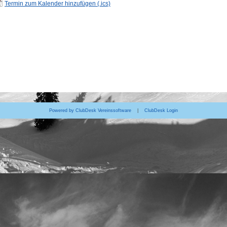
Termin zum Kalender hinzufügen (.ics)
Powered by ClubDesk Vereinssoftware
|
ClubDesk Login