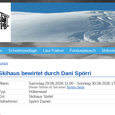
us
Schneesporttage
Laui-Trailrun
Fondueplausch
Skitour
Zurück
Skihaus bewirtet durch Dani Spörri
Wann:
Samstag 29.08.2026 11:00 - Sonntag 30.08.2026 17
Dieser Termin ist Teil einer
Termin-Serie
Typ:
Hüttenwart
Ort:
Skihaus Stofel
Teilnehmer:
Spörri Daniel