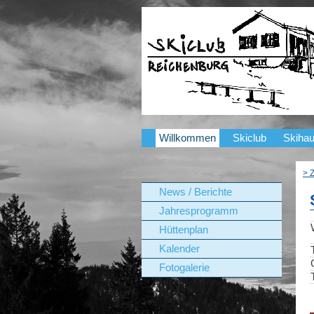
Willkommen
Skiclub
Skiha
> 
News / Berichte
Jahresprogramm
Hüttenplan
Kalender
Fotogalerie