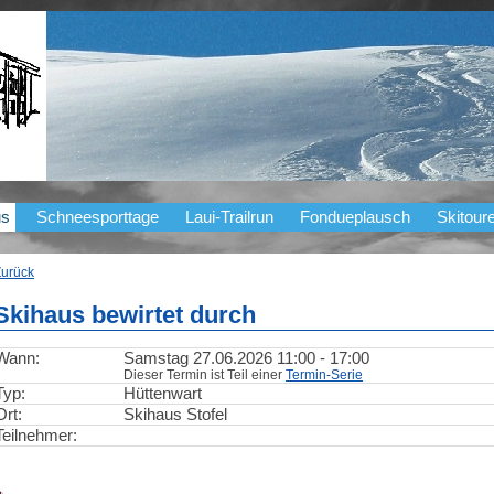
us
Schneesporttage
Laui-Trailrun
Fondueplausch
Skitour
Zurück
Skihaus bewirtet durch
Wann:
Samstag 27.06.2026 11:00 - 17:00
Dieser Termin ist Teil einer
Termin-Serie
Typ:
Hüttenwart
Ort:
Skihaus Stofel
Teilnehmer: