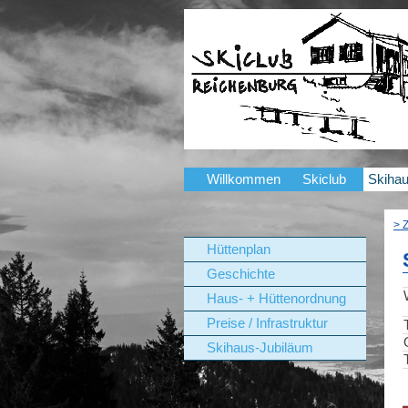
Willkommen
Skiclub
Skiha
> 
Hüttenplan
Geschichte
Haus- + Hüttenordnung
Preise / Infrastruktur
Skihaus-Jubiläum