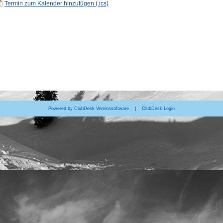
Termin zum Kalender hinzufügen (.ics)
Powered by ClubDesk Vereinssoftware
|
ClubDesk Login