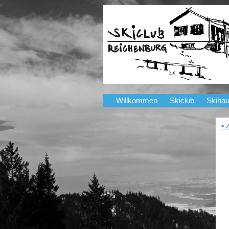
Willkommen
Skiclub
Skiha
> 