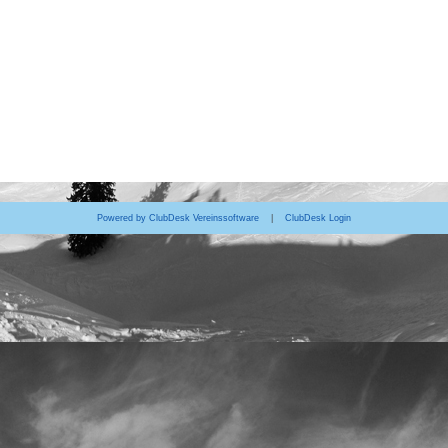
Powered by ClubDesk Vereinssoftware
|
ClubDesk Login