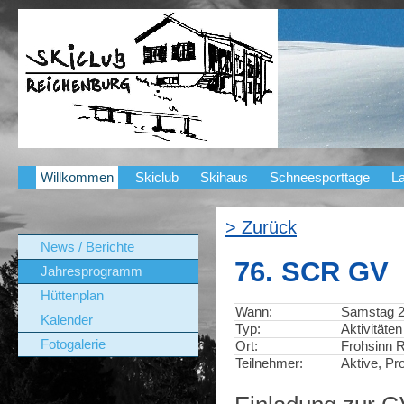
Willkommen
Skiclub
Skihaus
Schneesporttage
La
> Zurück
News / Berichte
76. SCR GV
Jahresprogramm
Hüttenplan
Wann:
Samstag 24
Kalender
Typ:
Aktivitäten
Fotogalerie
Ort:
Frohsinn 
Teilnehmer:
Aktive, Pr