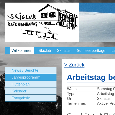
Willkommen
Skiclub
Skihaus
Schneesporttage
La
> Zurück
News / Berichte
Arbeitstag 
Jahresprogramm
Hüttenplan
Wann:
Samstag 07
Kalender
Typ:
Arbeitstag
Fotogalerie
Ort:
Skihaus
Teilnehmer:
Aktive, Pr