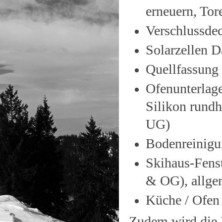
erneuern, Tor
Verschlussde
Solarzellen D
Quellfassung
Ofenunterlage
Silikon rund
UG)
Bodenreinigu
Skihaus-Fens
& OG), allge
Küche / Ofen
Zudem wird die 