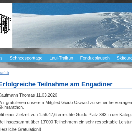
us
Schneesporttage
Laui-Trailrun
Fondueplausch
Skitour
Zurück
Erfolgreiche Teilnahme am Engadiner
Kaufmann Thomas
11.03.2026
Wir gratulieren unserem Mitglied Guido Oswald zu seiner hervorrag
Skimarathon.
Mit einer Zielzeit von 1:56:47,6 erreichte Guido Platz 893 in der Kate
Bei insgesammt über 13'000 Teilnehmern ein sehr respektable Leistu
Herzliche Gratulation!!