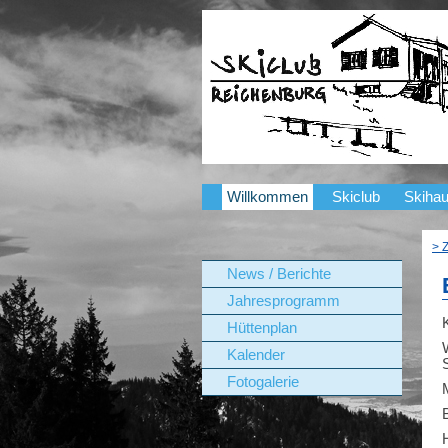
Willkommen
Skiclub
Skiha
> 
News / Berichte
Jahresprogramm
Hüttenplan
Kalender
Fotogalerie