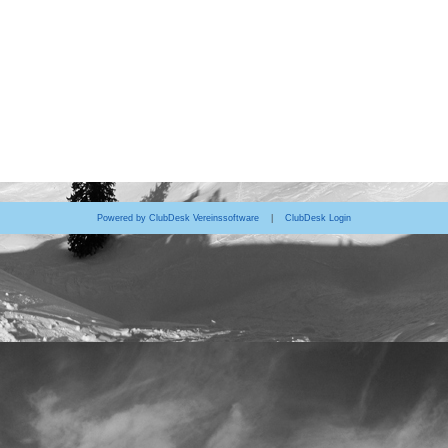
Powered by ClubDesk Vereinssoftware
|
ClubDesk Login