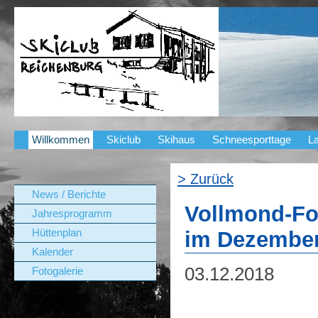
Willkommen
Skiclub
Skihaus
Schneesporttage
La
> Zurück
News / Berichte
Vollmond-Fo
Jahresprogramm
Hüttenplan
im Dezember
Kalender
03.12.2018
Fotogalerie