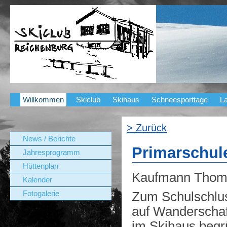
Willkommen
Skiclub
Skihaus
Schneesporttage
La
> Zurück
News / Berichte
Primarschule
Jahresprogramm
Hüttenplan
Kaufmann Thom
Kalender
Zum Schulschlus
Fotogalerie
auf Wanderschaft
im Skihaus begr