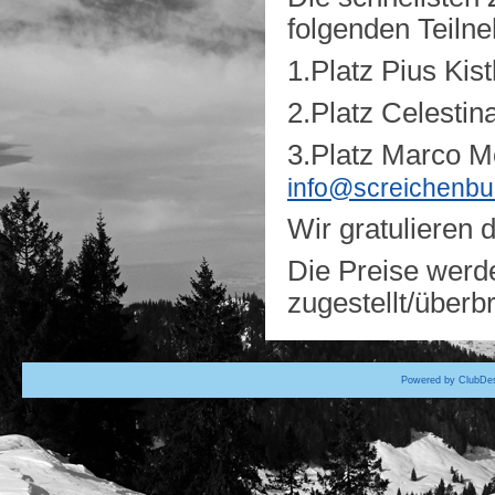
folgenden Teiln
1.Platz Pius Kist
2.Platz Celestin
3.Platz Marco M
info@screichenbu
Wir gratulieren
Die Preise werd
zugestellt/überb
Powered by ClubDes