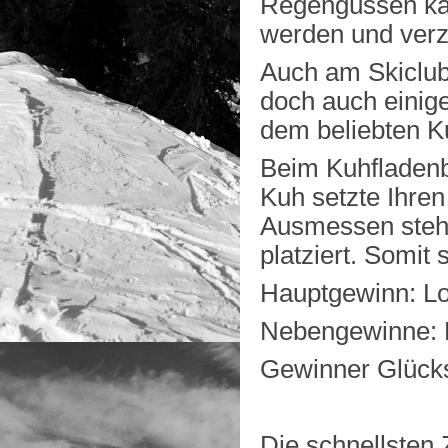
Regengüssen kan
werden und verz
Auch am Skiclub
doch auch einig
dem beliebten K
Beim Kuhfladenbi
Kuh setzte Ihren
Ausmessen steht 
platziert. Somi
Hauptgewinn: Lo
Nebengewinne: Los
Gewinner Glücks
Die schnellsten