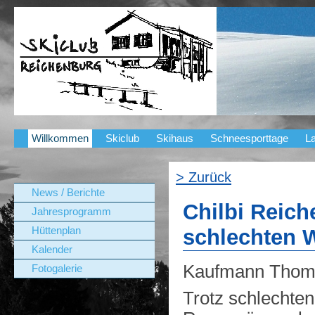
Willkommen
Skiclub
Skihaus
Schneesporttage
La
> Zurück
News / Berichte
Chilbi Reich
Jahresprogramm
Hüttenplan
schlechten We
Kalender
Kaufmann Thom
Fotogalerie
Trotz schlechten