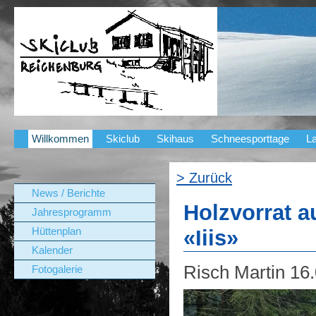
Willkommen
Skiclub
Skihaus
Schneesporttage
La
> Zurück
News / Berichte
Holzvorrat a
Jahresprogramm
Hüttenplan
«Iiis»
Kalender
Risch Martin
16
Fotogalerie