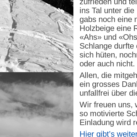
zufrieden und te
ins Tal unter d
gabs noch eine n
Holzbeige eine R
«Ahs» und «Ohs» s
Schlange durfte
sich hüten, noc
oder auch nicht.
Allen, die mitge
ein grosses Dank
unfallfrei über d
Wir freuen uns,
so motivierte S
Einladung wird r
Hier gibt’s weit