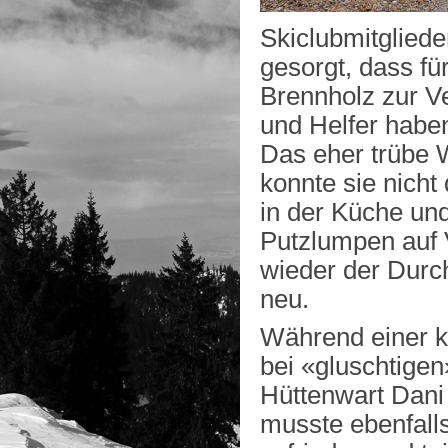
Skiclubmitglied
gesorgt, dass f
Brennholz zur Ve
und Helfer haben
Das eher trübe W
konnte sie nich
in der Küche und
Putzlumpen auf 
wieder der Durch
neu.
Während einer k
bei «gluschtige
Hüttenwart Dani 
musste ebenfall