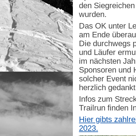
den Siegreichen 
wurden.
Das OK unter Le
am Ende überaus
Die durchwegs p
und Läufer ermu
im nächsten Jahr
Sponsoren und H
solcher Event ni
herzlich gedankt
Infos zum Strec
Trailrun finden I
Hier gibts zahlr
2023.