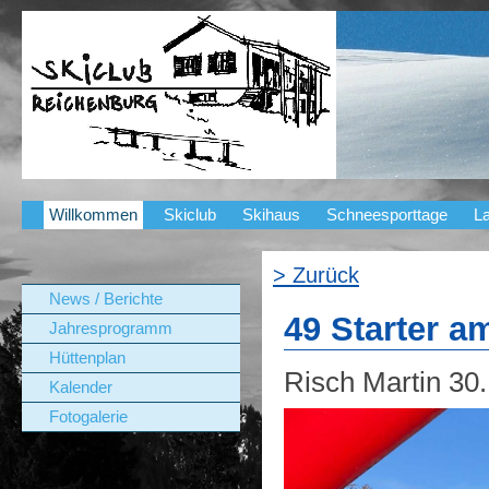
Willkommen
Skiclub
Skihaus
Schneesporttage
La
> Zurück
News / Berichte
49 Starter am
Jahresprogramm
Hüttenplan
Risch Martin
30
Kalender
Fotogalerie