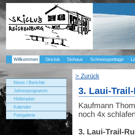
Willkommen
Skiclub
Skihaus
Schneesporttage
La
> Zurück
News / Berichte
3. Laui-Trai
Jahresprogramm
Hüttenplan
Kaufmann Thom
Kalender
noch 4x schlafen
Fotogalerie
3. Laui-Trail-