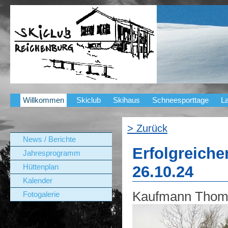
Willkommen
Skiclub
Skihaus
Schneesporttage
La
> Zurück
News / Berichte
Erfolgreiche
Jahresprogramm
Hüttenplan
26.10.24
Kalender
Kaufmann Thom
Fotogalerie