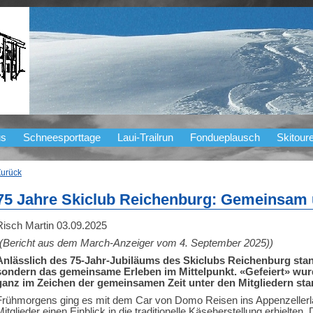
us
Schneesporttage
Laui-Trailrun
Fondueplausch
Skitour
Zurück
75 Jahre Skiclub Reichenburg: Gemeinsam
Risch Martin
03.09.2025
((Bericht aus dem March-Anzeiger vom 4. September 2025))
Anlässlich des 75-Jahr-Jubiläums des Skiclubs Reichenburg stan
sondern das gemeinsame Erleben im Mittelpunkt. «Gefeiert» wur
ganz im Zeichen der gemeinsamen Zeit unter den Mitgliedern sta
Frühmorgens ging es mit dem Car von Domo Reisen ins Appenzellerl
Mitglieder einen Einblick in die traditionelle Käseherstellung erhielte