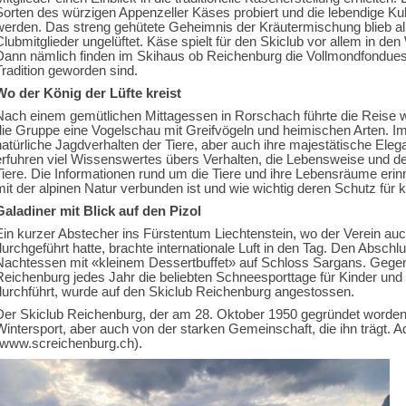
Sorten des würzigen Appenzeller Käses probiert und die lebendige Ku
werden. Das streng gehütete Geheimnis der Kräutermischung blieb all
Clubmitglieder ungelüftet. Käse spielt für den Skiclub vor allem in de
Dann nämlich finden im Skihaus ob Reichenburg die Vollmondfondues st
Tradition geworden sind.
Wo der König der Lüfte kreist
Nach einem gemütlichen Mittagessen in Rorschach führte die Reise w
die Gruppe eine Vogelschau mit Greifvögeln und heimischen Arten. Im
natürliche Jagdverhalten der Tiere, aber auch ihre majestätische Elega
erfuhren viel Wissenswertes übers Verhalten, die Lebensweise und de
Tiere. Die Informationen rund um die Tiere und ihre Lebensräume erin
mit der alpinen Natur verbunden ist und wie wichtig deren Schutz für
Galadiner mit Blick auf den Pizol
Ein kurzer Abstecher ins Fürstentum Liechtenstein, wo der Verein a
durchgeführt hatte, brachte internationale Luft in den Tag. Den Abschlu
Nachtessen mit «kleinem Dessertbuffet» auf Schloss Sargans. Gegen
Reichenburg jedes Jahr die beliebten Schneesporttage für Kinder und
durchführt, wurde auf den Skiclub Reichenburg angestossen.
Der Skiclub Reichenburg, der am 28. Oktober 1950 gegründet worden 
Wintersport, aber auch von der starken Gemeinschaft, die ihn trägt. 
(www.screichenburg.ch).