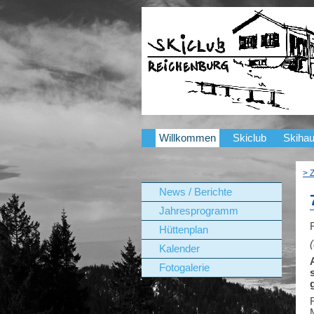
Willkommen
Skiclub
Skiha
> 
News / Berichte
Jahresprogramm
Hüttenplan
Kalender
Fotogalerie