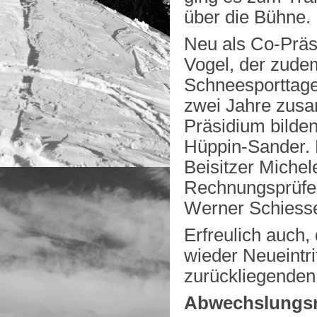
über die Bühne.
Neu als Co-Präs
Vogel, der zudem
Schneesporttage 
zwei Jahre zus
Präsidium bilden
Hüppin-Sander. 
Beisitzer Michel
Rechnungsprüfer 
Werner Schiesser
Erfreulich auch
wieder Neueintri
zurückliegenden 
Abwechslungsr