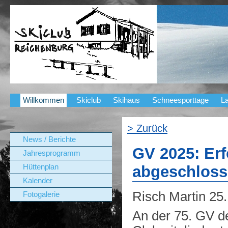
Willkommen
Skiclub
Skihaus
Schneesporttage
La
> Zurück
News / Berichte
GV 2025: Erf
Jahresprogramm
Hüttenplan
abgeschlos
Kalender
Risch Martin
25
Fotogalerie
An der 75. GV d