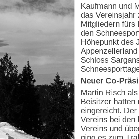
Kaufmann und Mar
das Vereinsjahr
Mitgliedern fürs
den Schneesport
Höhepunkt des J
Appenzellerland
Schloss Sargans 
Schneesporttage 
Neuer Co-Präsi
Martin Risch als
Beisitzer hatte
eingereicht. De
Vereins bei den 
Vereins und über
ging es zum Tra