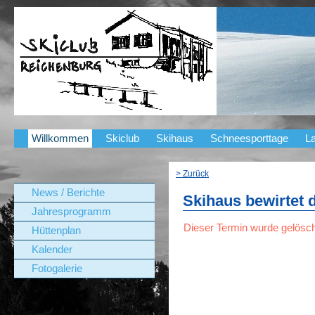
Willkommen
Skiclub
Skihaus
Schneesporttage
La
> Zurück
News / Berichte
Skihaus bewirtet 
Jahresprogramm
Dieser Termin wurde gelösch
Hüttenplan
Kalender
Fotogalerie