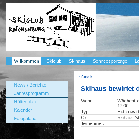
Willkommen
Skiclub
Skihaus
Schneesporttage
La
> Zurück
News / Berichte
Skihaus bewirtet 
Jahresprogramm
Wann:
Wöchentlic
Hüttenplan
17:00.
Kalender
Typ:
Hüttenwar
Ort:
Skihaus St
Fotogalerie
Teilnehmer: