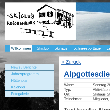
Willkommen
Skiclub
Skihaus
Schneesporttage
La
> Zurück
News / Berichte
Alpgottesdie
Jahresprogramm
Hüttenplan
Wann:
Sonntag 28
Kalender
Typ:
Aktivitäten
Fotogalerie
Ort:
Skihaus St
Teilnehmer:
Mitglieder
Traditioneller
Alpg