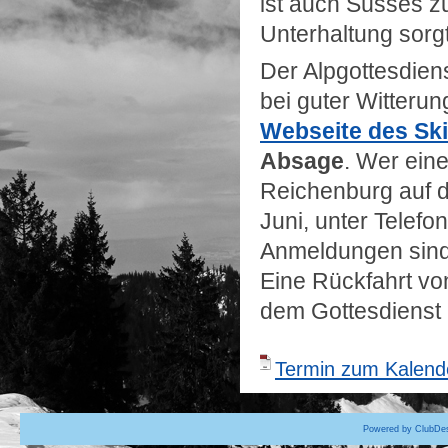
ist auch Süsses z
Unterhaltung sorg
Der Alpgottesdiens
bei guter Witterun
Webseite des Sk
Absage
. Wer ein
Reichenburg auf di
Juni, unter Telef
Anmeldungen sind 
Eine Rückfahrt vo
dem Gottesdienst 
Termin zum Kalende
Powered by ClubDes