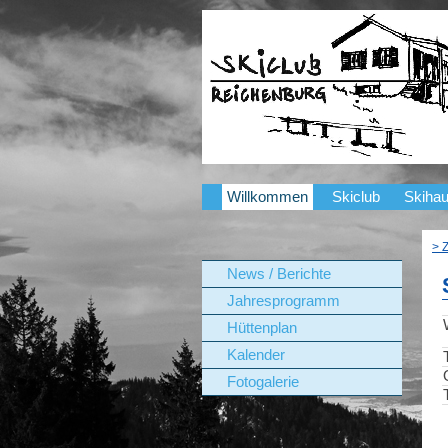
Willkommen
Skiclub
Skiha
> 
News / Berichte
Jahresprogramm
Hüttenplan
Kalender
Fotogalerie