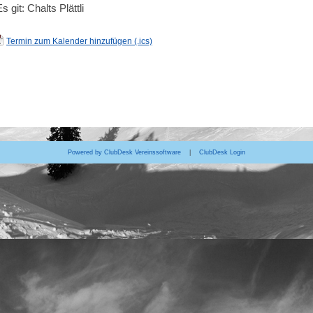
s git: Chalts Plättli
Termin zum Kalender hinzufügen (.ics)
Powered by ClubDesk Vereinssoftware
|
ClubDesk Login