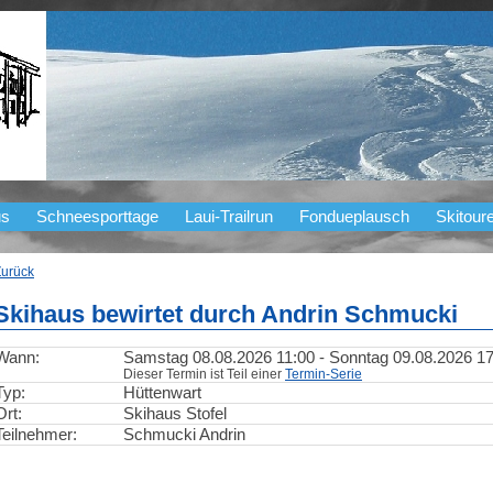
us
Schneesporttage
Laui-Trailrun
Fondueplausch
Skitour
Zurück
Skihaus bewirtet durch Andrin Schmucki
Wann:
Samstag 08.08.2026 11:00 - Sonntag 09.08.2026 17
Dieser Termin ist Teil einer
Termin-Serie
Typ:
Hüttenwart
Ort:
Skihaus Stofel
Teilnehmer:
Schmucki Andrin