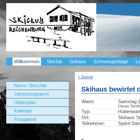
Willkommen
Skiclub
Skihaus
Schneesporttage
La
> Zurück
News / Berichte
Skihaus bewirtet 
Jahresprogramm
Wann:
Samstag 29
Hüttenplan
Dieser Termin
Kalender
Typ:
Hüttenwar
Ort:
Skihaus St
Fotogalerie
Teilnehmer:
Spörri Dan