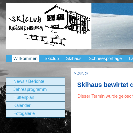
Willkommen
Skiclub
Skihaus
Schneesporttage
La
> Zurück
News / Berichte
Skihaus bewirtet 
Jahresprogramm
Dieser Termin wurde gelösch
Hüttenplan
Kalender
Fotogalerie