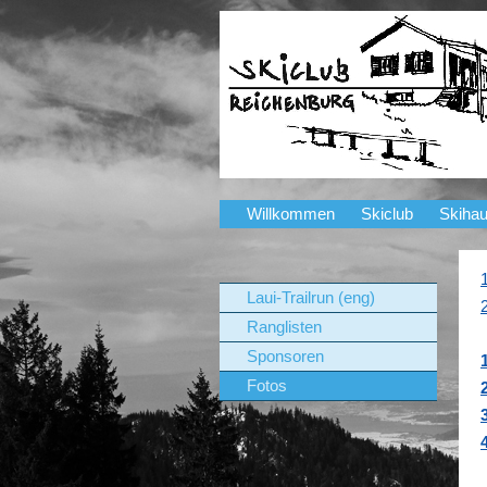
Willkommen
Skiclub
Skiha
Laui-Trailrun (eng)
Ranglisten
Sponsoren
Fotos