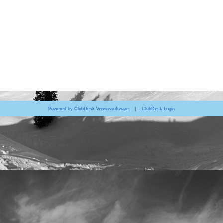
Powered by ClubDesk Vereinssoftware
|
ClubDesk Login